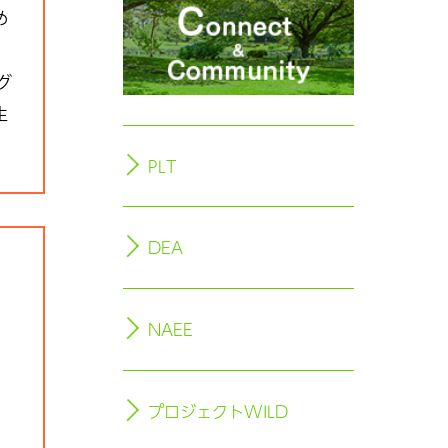
め
グ
生
PLT
DEA
NAEE
プロジェクトWILD