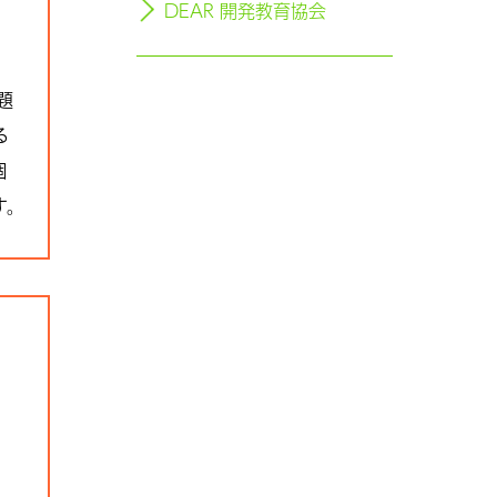
DEAR 開発教育協会
題
る
個
す。